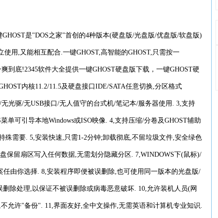
HOST是"DOS之家"首创的4种版本(硬盘版/光盘版/优盘版/软盘版)
用,又能相互配合.一键GHOST,高智能的GHOST,只需按一
爽到底!2345软件大全提供一键GHOST硬盘版下载，一键GHOST硬
OST内核11.2/11.5及硬盘接口IDE/SATA任意切换,分区格式
驱/无光驱/无USB接口/无人值守的台式机/笔记本/服务器使用. 3,支持
DOS菜单可引导本地Windows或ISO映像. 4,支持压缩/分卷及GHOST辅助
殊需要. 5,安装快速,只需1-2分钟;卸载彻底,不留垃圾文件,安全绿色
硬盘保留扇区写入任何数据,无需划分隐藏分区. 7,WINDOWS下(鼠标)/
案任由你选择. 8,安装程序即便被误删除,也可使用同一版本的光盘版/
误删除处理,以保证不被误删除或病毒恶意破坏. 10,允许装机人员(网
不允许"备份". 11,界面友好,全中文操作,无需英语和计算机专业知识.