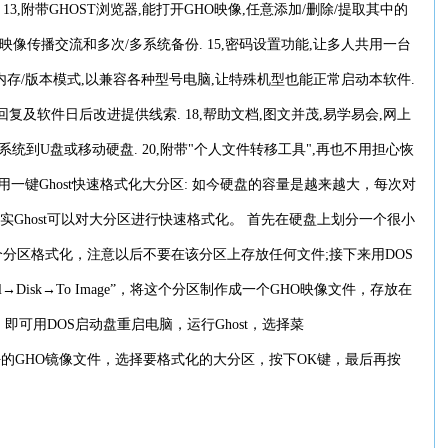
13,附带GHOST浏览器,能打开GHO映像,任意添加/删除/提取其中的
HO映像传播交流和多次/多系统备份. 15,密码设置功能,让多人共用一台
导/内存/版本模式,以兼容各种型号电脑,让特殊机型也能正常启动本软件.
复及软件日后改进提供线索. 18,帮助文档,图文并茂,易学易会,网上
恢复系统到U盘或移动硬盘. 20,附带"个人文件转移工具",再也不用担心恢
 用一键Ghost快速格式化大分区: 如今硬盘的容量是越来越大，每次对
其实Ghost可以对大分区进行快速格式化。 首先在硬盘上划分一个很小
令对这个分区格式化，注意以后不要在该分区上存放任何文件;接下来用DOS
l→Disk→To Image”，将这个分区制作成一个GHO映像文件，存放在
可用DOS启动盘重启电脑，运行Ghost，选择菜
选中上述制好的GHO镜像文件，选择要格式化的大分区，按下OK键，最后再按