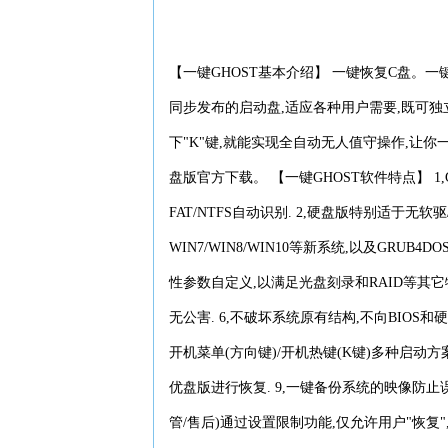
【一键GHOST基本介绍】 一键恢复C盘。一键G
同步发布的启动盘,适应各种用户需要,既可独立使
下"K"键,就能实现全自动无人值守操作,让你一
盘版官方下载。 【一键GHOST软件特点】 1,GH
FAT/NTFS自动识别. 2,硬盘版特别适于无软
WIN7/WIN8/WIN10等新系统,以及GRUB4
性参数自定义,以满足光盘刻录和RAID等其它特
无公害. 6,不破坏系统原有结构,不向BIOS和
开机菜单(方向键)/开机热键(K键)多种启动方
优盘版进行恢复. 9,一键备份系统的映像防止
管/售后)通过设置限制功能,仅允许用户"恢复",