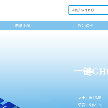
图形图像
办公软件
一键GH
大小：
19.12MB
语言：
简体中文