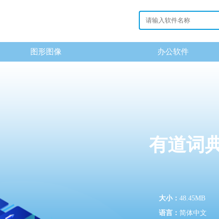
图形图像
办公软件
有道词
大小：
48.45MB
语言：
简体中文