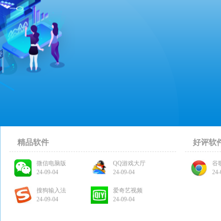
精品软件
好评软
微信电脑版
QQ游戏大厅
谷
24-09-04
24-09-04
24-
搜狗输入法
爱奇艺视频
24-09-04
24-09-04