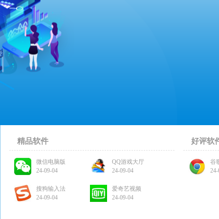
精品软件
好评软
微信电脑版
QQ游戏大厅
谷
24-09-04
24-09-04
24-
搜狗输入法
爱奇艺视频
24-09-04
24-09-04