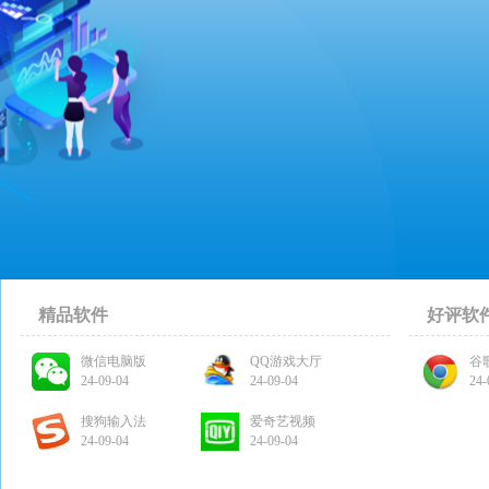
精品软件
好评软
微信电脑版
QQ游戏大厅
谷
24-09-04
24-09-04
24-
搜狗输入法
爱奇艺视频
24-09-04
24-09-04